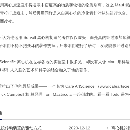
用离心加速度来将溶液中密度高的物质和较轻的物质别离，这么 Maul 
青柠打成粉末，然后再用同样是来自离心机的净化青柠汁从头进行水合。
而改变。
并不认为他运用 Sorvall 离心机制造的著作仅仅噱头，而是真的经过添加预算来
开始咱们不得不把变坏的著作扔掉，后来咱们进行了研讨，发现能够经过别
mo Scientific 离心机在世界各地的实验室中很多见，却没有人像 Ma
ul 将引人入胜的艺术和科学的结合融入了他的著作。
最近推出了他的最新成果—— 一个名为 Cafe ArtScience （www.cafearts
trick Campbell 和 总经理 Tom Mastricola 一起创建的。看一看 To
章
机按传动装置的驱动方式
2020-12-12
离心机的