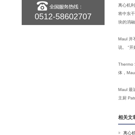
离心机利
将中东干
0512-58602707
块的消融
Maul 
说。 “
Ther
体，Ma
Maul 
主厨 Pa
相关文
离心